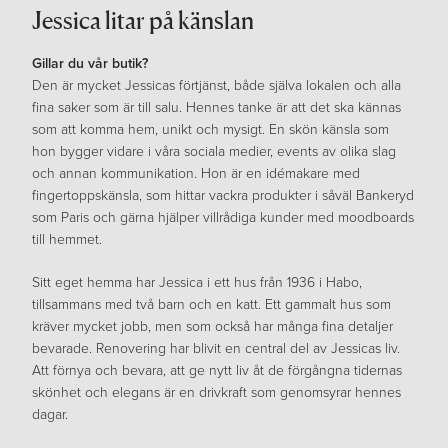
Jessica litar på känslan
Gillar du vår butik?
Den är mycket Jessicas förtjänst, både själva lokalen och alla
fina saker som är till salu. Hennes tanke är att det ska kännas
som att komma hem, unikt och mysigt. En skön känsla som
hon bygger vidare i våra sociala medier, events av olika slag
och annan kommunikation. Hon är en idémakare med
fingertoppskänsla, som hittar vackra produkter i såväl Bankeryd
som Paris och gärna hjälper villrådiga kunder med moodboards
till hemmet.
Sitt eget hemma har Jessica i ett hus från 1936 i Habo,
tillsammans med två barn och en katt. Ett gammalt hus som
kräver mycket jobb, men som också har många fina detaljer
bevarade. Renovering har blivit en central del av Jessicas liv.
Att förnya och bevara, att ge nytt liv åt de förgångna tidernas
skönhet och elegans är en drivkraft som genomsyrar hennes
dagar.