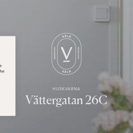
e
the
HUSKVARNA
Vättergatan 26C