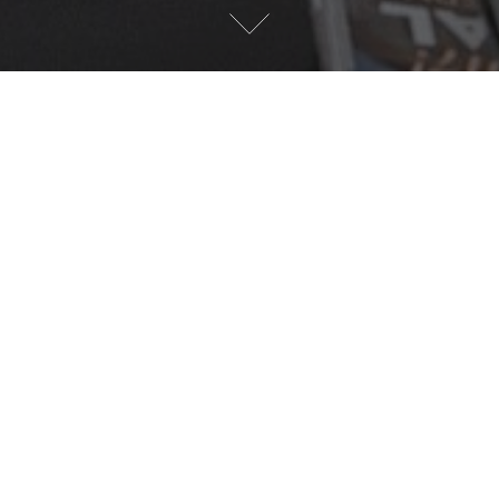
 i Huskvarna
etta är så mycket mitt emellan det kan
Dessutom egen del i trädgården och du
e, vilket öppnar många spännande
sparketten saxande genom vardagsrum,
noverat, men även badrummen i bra
Vättern, men kanske inte tillräckligt för