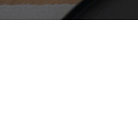
20-TAL
Fin fjärdedel
Lägenhet eller hus? Du märker snabbt att d
bli. Egen ytterdörr ger såklart integritet. 
har halva husets källare till ditt förfogand
möjligheter. Vackra rum i fil, med fiskben
matrum och sängkammare. Köket senast re
skick. Från vardagsrummet har du utsikt mot 